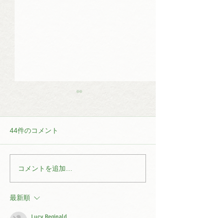
44件のコメント
コメントを追加…
2025年の新茶の飲み比べ
2024年 春のお
イベント開催！
会 募集開始！
最新順
Lucy Reginald