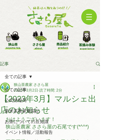
記事
全ての記事
狭山茶農家 ささら屋
全ての記事
2023年3月2日
読了時間: 2分
【2023年3月】マルシェ出
公式情報局
店のお知らせ
新米茶農家奮闘記
おはようございます！
お茶についての豆知識
狭山茶農家 ささら屋の石尾です(*^^*)
イベント情報／活動報告