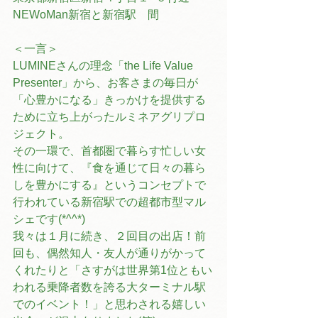
NEWoMan新宿と新宿駅　間
＜一言＞
LUMINEさんの理念「the Life Value 
Presenter」から、お客さまの毎日が
「心豊かになる」きっかけを提供する
ために立ち上がったルミネアグリプロ
ジェクト。
その一環で、首都圏で暮らす忙しい女
性に向けて、『食を通じて日々の暮ら
しを豊かにする』というコンセプトで
行われている新宿駅での超都市型マル
シェです(*^^*)
我々は１月に続き、２回目の出店！前
回も、偶然知人・友人が通りがかって
くれたりと「さすがは世界第1位ともい
われる乗降者数を誇る大ターミナル駅
でのイベント！」と思わされる嬉しい