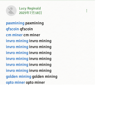
Lucy Reginald
2025年7月18日
paxmining
 paxmining
qfscoin
 qfscoin
cm miner
 cm miner
invro mining
 invro mining
invro mining
 invro mining
invro mining
 invro mining
invro mining
 invro mining
invro mining
 invro mining
invro mining
 invro mining
golden mining
 golden mining
opto miner
 opto miner
EarnMining
 EarnMining
ri mining
 ri mining
come mining
 come mining
come mining
 come mining
come mining
 come mining
come mining
 come mining
come mining
 come mining