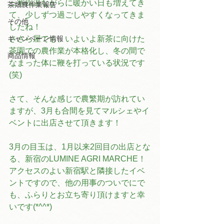
三寒四温ながらに暖かい日も増えてき
茶畑農作業報告
て、少しずつ過ごしやすくなってきま
その他
したね！
キャンペーン情報
ささら屋でも、いよいよ新茶に向けた
茶園での農作業が本格化し、冬の間で
商品情報
なまった体に鞭を打っている状況です
(笑)
さて、そんな感じで農繁期が訪れてい
ますが、3月も合間を見てマルシェやイ
ベントに出店させて頂きます！
3月の目玉は、1月以来2回目の出店とな
る、新宿のLUMINE AGRI MARCHE！
アクセスのよい新宿駅と隣接したイベ
ントですので、他の用事のついでにで
も、ふらりとお立ち寄り頂けますと幸
いです(*^^*)