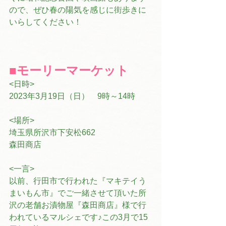
ので、ぜひ春の陽気を感じに街歩きに
いらしてください！
■モーリーマーケット
<日時>
2023年3月19日（日）　9時～14時
<場所>
埼玉県所沢市下安松662
森田商店
<一言>
以前、行田市で行われた『マキテイう
まいもん市』でご一緒させて頂いた所
沢の老舗お漬物屋『森田商店』様で行
われているマルシェです♪この3月で15