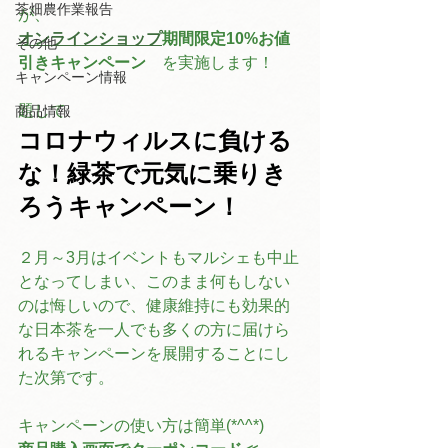
茶畑農作業報告
が、
オンラインショップ
期間限定10%お値
その他
引きキャンペーン　
を実施します！
キャンペーン情報
題して
商品情報
コロナウィルスに負ける
な！緑茶で元気に乗りき
ろうキャンペーン！
２月～3月はイベントもマルシェも中止
となってしまい、このまま何もしない
のは悔しいので、健康維持にも効果的
な日本茶を一人でも多くの方に届けら
れるキャンペーンを展開することにし
た次第です。
キャンペーンの使い方は簡単(*^^*)