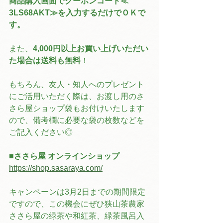
商品購入画面でクーポンコード≪ 
3LS68AKT≫を入力するだけでＯＫで
す。
また、
4,000円以上お買い上げいただい
た場合は送料も無料
！
もちろん、友人・知人へのプレゼント
にご活用いただく際は、お渡し用のさ
さら屋ショップ袋もお付けいたします
ので、備考欄に必要な袋の枚数などを
ご記入ください◎
■ささら屋 オンラインショップ
https://shop.sasaraya.com/
キャンペーンは3月2日までの期間限定
ですので、この機会にぜひ狭山茶農家
ささら屋の緑茶や和紅茶、緑茶風呂入