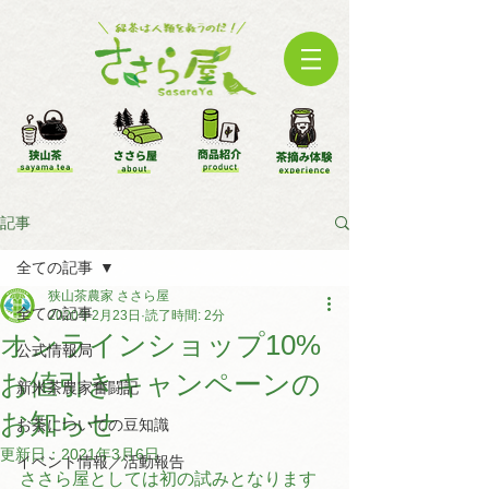
記事
全ての記事
狭山茶農家 ささら屋
全ての記事
2020年2月23日
読了時間: 2分
オンラインショップ10%
公式情報局
お値引きキャンペーンの
新米茶農家奮闘記
お知らせ
お茶についての豆知識
更新日：
2021年3月6日
イベント情報／活動報告
ささら屋としては初の試みとなります