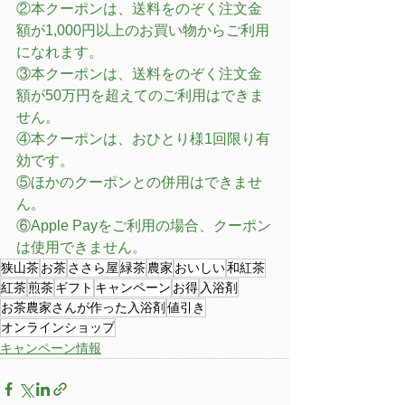
②本クーポンは、送料をのぞく注文金
額が1,000円以上のお買い物からご利用
になれます。
③本クーポンは、送料をのぞく注文金
額が50万円を超えてのご利用はできま
せん。
④本クーポンは、おひとり様1回限り有
効です。
⑤ほかのクーポンとの併用はできませ
ん。
⑥Apple Payをご利用の場合、クーポン
は使用できません。
狭山茶
お茶
ささら屋
緑茶
農家
おいしい
和紅茶
紅茶
煎茶
ギフト
キャンペーン
お得
入浴剤
お茶農家さんが作った入浴剤
値引き
オンラインショップ
キャンペーン情報