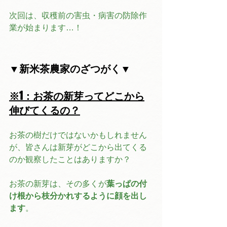
次回は、収穫前の害虫・病害の防除作
業が始まります…！
▼新米茶農家のざつがく▼
※1：お茶の新芽ってどこから
伸びてくるの？
お茶の樹だけではないかもしれません
が、皆さんは新芽がどこから出てくる
のか観察したことはありますか？
お茶の新芽は、その多くが
葉っぱの付
け根から枝分かれするように顔を出し
ます
。