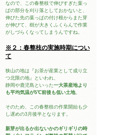
なので、この春整枝で伸びすぎた葉っ
ぱの部分を刈り落としておかないと、
伸びた先の葉っぱの付け根からまた芽
が伸びて、樹が大きくふくらんで作業
がしづらくなってしまうんですね。
※２：春整枝の実施時期につい
て
狭山の地は『お茶が産業として成り立
つ北限の地』といわれ、
静岡や鹿児島といった
一大茶産地より
も平均気温が5℃前後も低い土地
。
そのため、この春整枝の作業開始も少
し遅めの3月後半となります。
新芽が出るか出ないかのギリギリの時