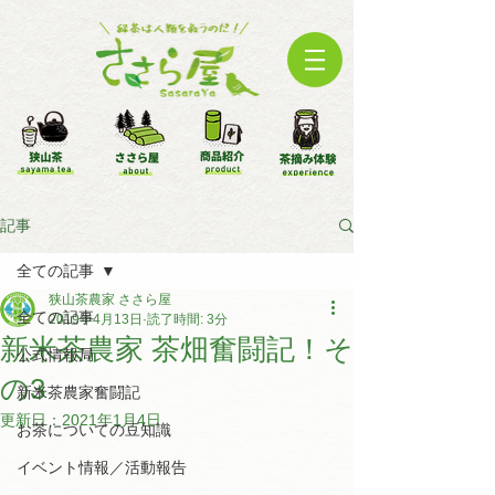
記事
全ての記事
狭山茶農家 ささら屋
全ての記事
2019年4月13日
読了時間: 3分
新米茶農家 茶畑奮闘記！そ
公式情報局
の3
新米茶農家奮闘記
更新日：
2021年1月4日
お茶についての豆知識
イベント情報／活動報告