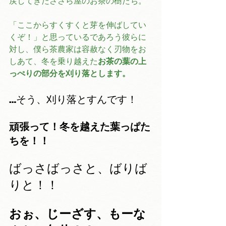
戻してきたささら屋のお茶の樹たち。
「ここからすくすくと芽を伸ばしてい
くぞ！」と思っているであろう彼らに
対し、僕ら茶農家は容赦なく刃物をお
しあて、冬を乗り越えた
お茶の葉の上
っぺりの部分を刈り落とします。
…そう、刈り落とすんです！
頑張って！冬を越えた葉っぱた
ちを！！
ばっさばっさと、ばりば
りと！！
おぉ、じーざす、もーな