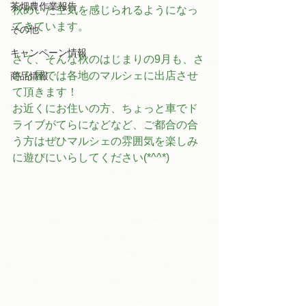
茶畑農作業報告
秋めいた空気を感じられるようになっ
てきています。
その他
キャンペーン情報
さて、そんな秋のはじまりの9月も、さ
さら屋では各地のマルシェに出店させ
商品情報
て頂きます！
お近くにお住いの方、ちょっと車でド
ライブがてらになどなど、ご都合の合
う方はぜひマルシェの雰囲気を楽しみ
に遊びにいらしてください(*^^*)