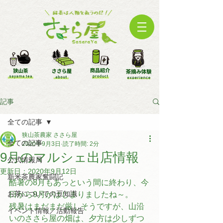
記事
全ての記事
狭山茶農家 ささら屋
全ての記事
2020年9月3日
読了時間: 2分
9月のマルシェ出店情報
公式情報局
更新日：
2020年9月12日
新米茶農家奮闘記
酷暑の8月もあっという間に終わり、今
お茶についての豆知識
日から9月がはじまりましたね～。
残暑はまだまだ厳しそうですが、山沿
イベント情報／活動報告
いのささら屋の畑は、夕方は少しずつ