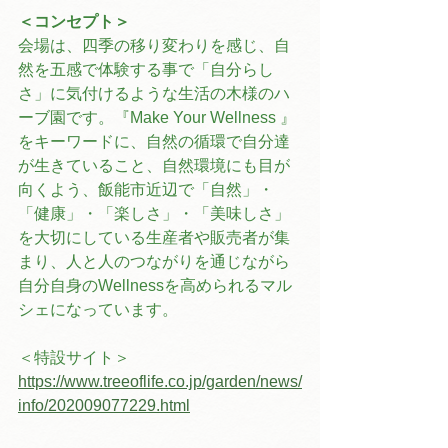
＜コンセプト＞
会場は、四季の移り変わりを感じ、自
然を五感で体験する事で「自分らし
さ」に気付けるような生活の木様のハ
ーブ園です。『Make Your Wellness 』
をキーワードに、自然の循環で自分達
が生きていること、自然環境にも目が
向くよう、飯能市近辺で「自然」・
「健康」・「楽しさ」・「美味しさ」
を大切にしている生産者や販売者が集
まり、人と人のつながりを通じながら
自分自身のWellnessを高められるマル
シェになっています。
＜特設サイト＞
https://www.treeoflife.co.jp/garden/news/
info/202009077229.html