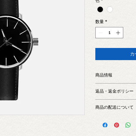
色
*
数量
*
カ
商品情報
商品の詳細を入力し
返品・返金ポリシー
明に加え、商品の特
しましょう。
返品・返金規約を入
商品の配送について
だけなかった場合の
ましょう。規約の内
配送地域、料金、所
頼を獲得し、安心し
する情報を入力して
とで、お客様の信頼