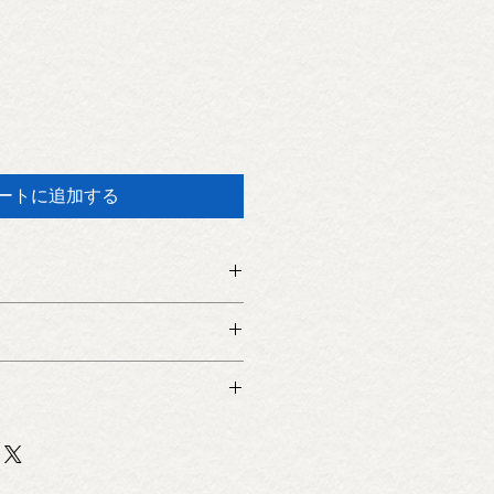
ートに追加する
てください。サイズ、素材、取扱説
徴やおすすめのポイントなどを説明
力してください。商品にご満足いた
返品・返金ポリシーと手順を説明し
容を明確にすることで、お客様の信
要時間、梱包など、商品の配送に関
て商品をご購入いただけます。
ください。配送情報を明確にするこ
を獲得し、安心して商品をご購入い