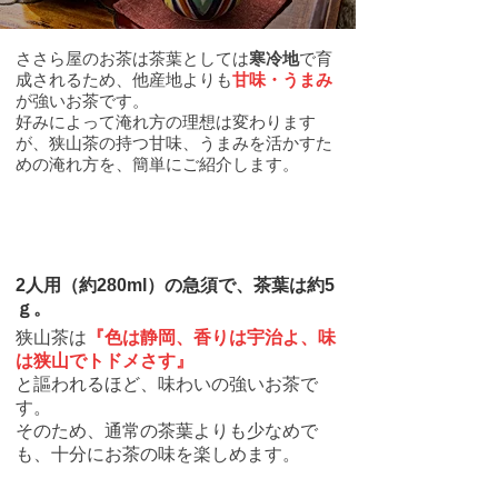
ささら屋のお茶は茶葉としては
寒冷地
で育
成されるため、他産地よりも
甘味・うまみ
が強いお茶です。
好みによって淹れ方の理想は変わります
が、狭山茶の持つ甘味、うまみを活かすた
めの淹れ方を、簡単にご紹介します。
01
2人用（約280ml）の急須で、茶葉は約5
ｇ。
狭山茶は
『色は静岡、香りは宇治よ、味
は狭山でトドメさす』
と謳われるほど、味わいの強いお茶で
す。
そのため、通常の茶葉よりも少なめで
も、十分にお茶の味を楽しめます。