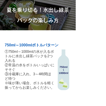
夏を乗り切る！水出し緑茶
パックの楽しみ方
01
750ml～1000mlボトルパターン
①750ml～1000mlの水が入るボ
トルに水出し緑茶パックを2つ
入れる
②常温の水をボトルいっぱいに
そそぐ
③冷蔵庫に入れ、3～4時間ほ
ど待つ
※味が薄い場合、ボトルを軽く
振ってからお楽しみください。
02