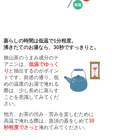
03
蒸らしの時間は低温で1分程度。
​沸きたてのお湯なら、30秒ですっきりと。
狭山茶のうまみ成分のテ
アニンは、
低温でゆっく
り
と抽出するのがポイン
トです。前述の通り、低
めの温度のお湯で淹れる
際は、少し
長めに蒸らす
ことを意識してみてくだ
さい。
他方、お茶の渋み・苦みを楽しむために
高温で淹れる際は、急須の蓋をしめて
30
秒程度でさっと
淹れてみてください。