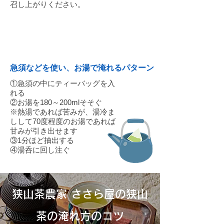
召し上がりください。
04
急須などを使い、お湯で淹れるパターン
①急須の中にティーバッグを入
れる
②お湯を180～200mlそそぐ
※熱湯であれば苦みが、湯冷ま
しして70度程度のお湯であれば
甘みが引き出せます
③1分ほど抽出する
④湯呑に回し注ぐ
狭山茶農家 ささら屋の狭山
茶の淹れ方のコツ