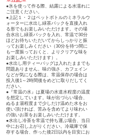
●氷を使って作る際、結露による水濡れに
ご注意ください。
●上記１・２はペットボトルのミネラルウ
ォーターに水出し緑茶パックを直接入れ
る形でもお楽しみいただけます。その場
合水出し緑茶パックを入れ、常温で30分
ほどお待ちいただいてからしっかりと振
ってお楽しみください（30分を待つ間に
も一度振っておくと、よりクリアな味を
お楽しみいただけます）。
●水出し用ティーバッグは入れたままでも
問題ありません。味の強さ、カフェイン
などが気になる際は、常温保存の場合は
投入後1～2時間後をめどに取りだしてく
ださい。
●『常温の水』は夏場の水道水程度の温度
を想定しています。味が出づらい場合、
ぬるま湯程度まで少しだけ温めた水をお
使い頂ければ、苦みを含めてより味わい
の強いお茶をお楽しみいただけます。
●水出し冷茶を常温で持ち運ぶ場合、当日
中にお召し上がりください。冷蔵庫で保
存する場合、作った後2日以内を目安にお