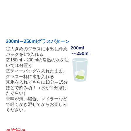
03
200ml～250mlグラスパターン
①大きめのグラスに水出し緑茶
パックを1つ入れる
②150ml～200mlの常温の水を注
いで10分置く
③ティーバッグを入れたまま、
グラス一杯に氷を入れる
④氷を入れてさらに10分～15分
ほどで飲み頃！（氷が半分溶け
たぐらい）
※味が薄い場合、マドラーなど
で軽くかき混ぜてからお楽しみ
ください。
※注記※