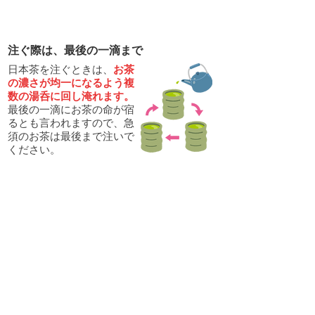
04
注ぐ際は、最後の一滴まで
日本茶を注ぐときは、
お茶
の濃さが均一になるよう複
数の湯呑に回し淹れます。
最後の一滴にお茶の命が宿
るとも言われますので、急
須のお茶は最後まで注いで
ください。
また狭山茶は味が強いため、
やや熱めのお
湯で２煎目を淹れると
、
十分味わい深いお
茶を楽しめます。
煮だし冷茶の作り方