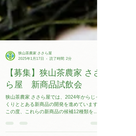
狭山茶農家 ささら屋
2025年1月17日
読了時間: 2分
【募集】狭山茶農家 ささ
ら屋 新商品試飲会
狭山茶農家 ささら屋では、2024年からじっ
くりととある新商品の開発を進めています。
この度、これらの新商品の候補12種類を飲
み比べて頂く試飲会を開催することとなりま
した！ 当日は2部制で、各部 ２時間３０分