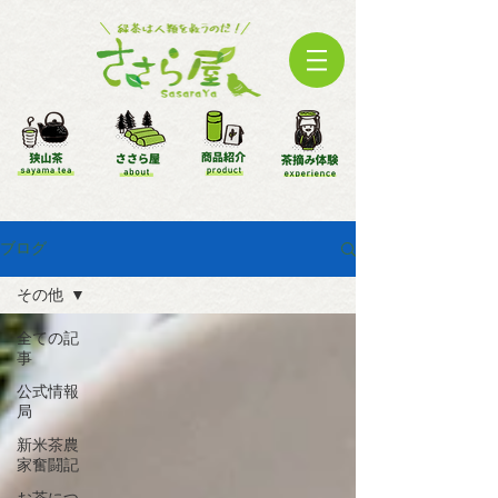
ブログ
その他
全ての記
事
公式情報
局
新米茶農
家奮闘記