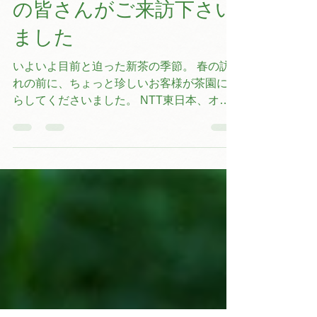
NTT e-Drone Technology
の皆さんがご来訪下さい
ました
いよいよ目前と迫った新茶の季節。 春の訪
れの前に、ちょっと珍しいお客様が茶園にい
らしてくださいました。 NTT東日本、オプ
ティム、WorldLink & Companyの3社様が設
立し、この2月1日より事業を開始したNTT
e-Drone Technology。...