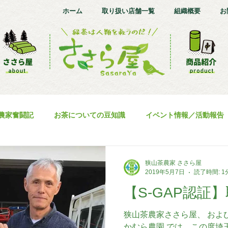
ホーム
取り扱い店舗一覧
組織概要
お
農家奮闘記
お茶についての豆知識
イベント情報／活動報告
商品情報
狭山茶農家 ささら屋
2019年5月7日
読了時間: 1
【S-GAP認証
狭山茶農家ささら屋、 およ
かむら農園 では、この度埼