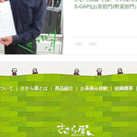
S-GAP((お茶部門//野菜部
証とは GAP（Good Agricult
管理）とは、...
ついて
｜
ささら屋とは
｜
商品紹介
｜
お茶摘み体験
｜ 組織
概要