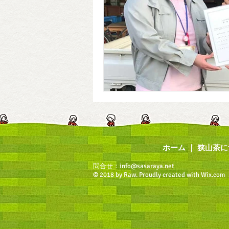
ホーム
｜
狭山茶に
問合せ：
info@sasaraya.net
© 2018 by Raw.
Proudly created with Wix.com