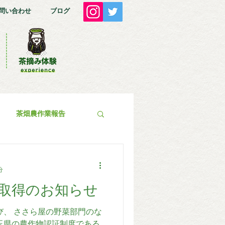
問い合わせ
ブログ
茶畑農作業報告
分
】取得のお知らせ
び、 ささら屋の野菜部門のな
玉県の農作物認証制度である