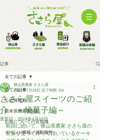
記事
全ての記事
狭山茶農家 ささら屋
全ての記事
2021年7月28日
読了時間: 3分
ささら屋スイーツのご紹
公式情報局
介 ～焼菓子編～
新米茶農家奮闘記
更新日：
2024年4月16日
お茶についての豆知識
前回に続いて、狭山茶農家 ささら屋の
イベント情報／活動報告
茶葉を使って作って頂いているケーキ