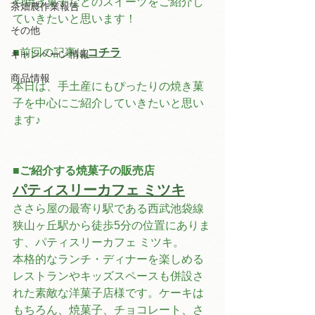
や焼き菓子などのスイーツをご紹介し
茶畑農作業報告
ていきたいと思います！
その他
■前回の記事は
コチラ
キャンペーン情報
商品情報
本日は、手土産にもぴったりの焼き菓
子を中心にご紹介していきたいと思い
ます♪
■ご紹介する焼菓子の販売店
パティスリーカフェ ミツキ
ささら屋の最寄り駅である西武池袋線 
狭山ヶ丘駅から徒歩5分の位置にありま
す、パティスリーカフェ ミツキ。
本格的なランチ・ディナーを楽しめる
レストランやキッズスペースも併設さ
れた素敵な洋菓子店様です。ケーキは
もちろん、焼菓子、チョコレート、さ